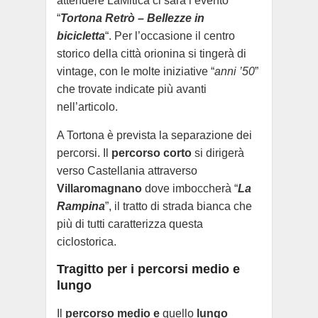
attendere LaMitica ci sarà l’evento
“
Tortona Retrò – Bellezze in
bicicletta
“. Per l’occasione il centro
storico della città orionina si tingerà di
vintage, con le molte iniziative “
anni ’50
”
che trovate indicate più avanti
nell’articolo.
A Tortona è prevista la separazione dei
percorsi. Il
percorso corto
si dirigerà
verso Castellania attraverso
Villaromagnano
dove imboccherà “
La
Rampina
”, il tratto di strada bianca che
più di tutti caratterizza questa
ciclostorica.
Tragitto per i percorsi medio e
lungo
Il
percorso medio e
quello
lungo