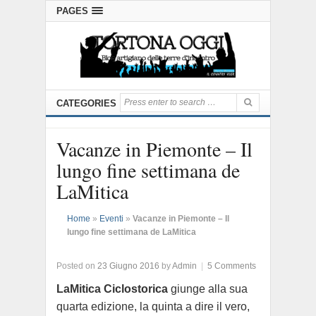
PAGES
CATEGORIES
Vacanze in Piemonte – Il
lungo fine settimana de
LaMitica
Home
»
Eventi
»
Vacanze in Piemonte – Il
lungo fine settimana de LaMitica
Posted on
23 Giugno 2016
by
Admin
|
5 Comments
LaMitica Ciclostorica
giunge alla sua
quarta edizione, la quinta a dire il vero,