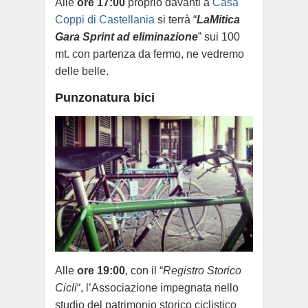
Alle
ore 17:00
proprio davanti a
Casa
Coppi di Castellania
si terrà “
LaMitica
Gara Sprint ad eliminazione
” sui 100
mt. con partenza da fermo, ne vedremo
delle belle.
Punzonatura bici
Alle
ore 19:00
, con il “
Registro Storico
Cicli
“, l’Associazione impegnata nello
studio del patrimonio storico ciclistico