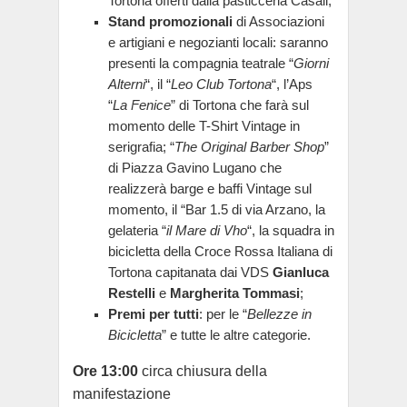
Tortona offerti dalla pasticceria Casali;
Stand promozionali
di Associazioni
e artigiani e negozianti locali: saranno
presenti la compagnia teatrale “
Giorni
Alterni
“, il “
Leo Club Tortona
“, l’Aps
“
La Fenice
” di Tortona che farà sul
momento delle T-Shirt Vintage in
serigrafia; “
The Original Barber Shop
”
di Piazza Gavino Lugano che
realizzerà barge e baffi Vintage sul
momento, il “Bar 1.5 di via Arzano, la
gelateria “
il Mare di Vho
“, la squadra in
bicicletta della Croce Rossa Italiana di
Tortona capitanata dai VDS
Gianluca
Restelli
e
Margherita Tommasi
;
Premi per tutti
: per le “
Bellezze in
Bicicletta
” e tutte le altre categorie.
Ore 13:00
circa chiusura della
manifestazione