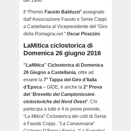
del 1966.
Il “
Premio
Fausto Balduzzi
“
assegnato
dall’Associazione Fausto e Serse Coppi
a Castellania al Vicepresidente del “
Giro
della Romagna.net
”
Oscar Pirazzini
.
LaMitica ciclostorica di
Domenica 26 giugno 2016
“
LaMitica
”
Ciclostorica‬
di Domenica
26 Giugno a
Castellania
, oltre ad
essere la
7° Tappa del Giro d’Italia
d’Epoca
– GIDE, è anche la
2° Prova
del
“
Brevetto dei Campionissimi-
ciclostoriche del Nord Ovest
“. Chi
partecipa a tutte e 4 le prove previste,
“
La Mitica
” Ciclostorica dei colli di Serse
e Fausto Coppi, “
La Canavesana
”
Ciclismo D’Epoca Eroico, “
La Superba
“,